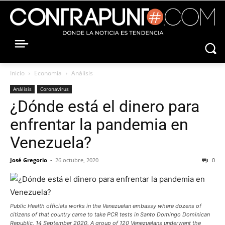
Inicio
Economía
Análisis
Análisis
Coronavirus
¿Dónde está el dinero para
enfrentar la pandemia en
Venezuela?
José Gregorio
-
26 octubre, 2020
0
Public Health officials works in the Venezuelan embassy where dozens of
citizens of that country came to take PCR tests in Santo Domingo Dominican
Republic, 14 September 2020. A group of 120 Venezuelans underwent the