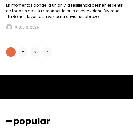
En momentos donde la unión y la resiliencia definen el sentir
de todo un país, la reconocida artista venezolana Diveana,
"Tu Reina", levanta su voz para enviar un abrazo...
9 JULIO, 2026
1
2
3
━ popular