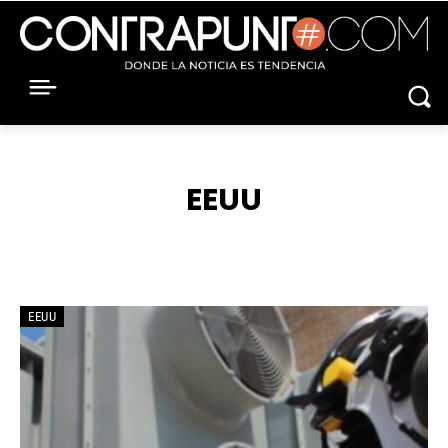
EEUU
ACNUR
AEROLINEAS
ÁFRICA
AIE
AMBIENTE
EEUU