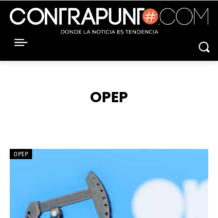
OPEP
ACNUR
AEROLINEAS
ÁFRICA
AIE
AMBIENTE
OPEP