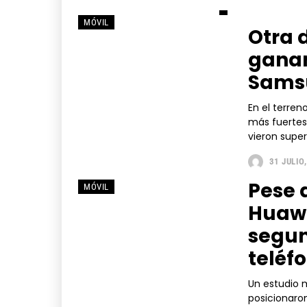
MÓVIL
Otra 
ganan
Samsu
En el terren
más fuertes
vieron super
31 JULIO
Pese 
MÓVIL
Huawe
segun
teléf
Un estudio 
posicionaron