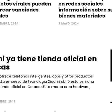
retos virales pueden
en redes sociales
rear sanciones
información sobre s
les
bienes materiales
EMBRE, 2024
9 MAYO, 2024
i ya tiene tienda oficial en
cas
ofrece teléfonos inteligentes, apps y otros productos
s.La empresa de tecnología Xiaomi abrió esta semana
tienda oficial en Caracas.Esta marca crea hardware,
MBRE, 2019