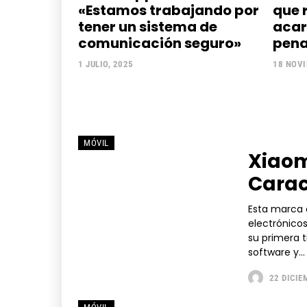
«Estamos trabajando por
que 
tener un sistema de
acar
comunicación seguro»
pena
1 JULIO, 2025
18 NOVI
MÓVIL
Xiaom
Cara
Esta marca 
electrónico
su primera 
software y...
22 DICIE