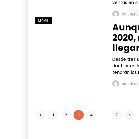
ventas en s
31 JULIO
MÓVIL
Aunqu
2020,
llega
Desde tres 
dactilar en 
tendrán los
30 JULIO
1
2
3
4
...
7