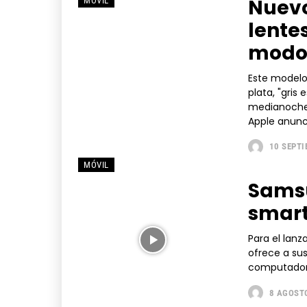
Nuevo 
MÓVIL
lente
modo
Este modelo
plata, "gris 
medianoche"
Apple anunci
10 SEPTI
MÓVIL
Samsu
smart
Para el lan
ofrece a sus
computador
8 AGOSTO