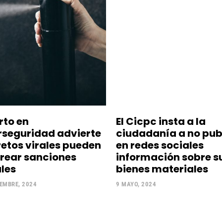
rto en
El Cicpc insta a la
rseguridad advierte
ciudadanía a no pub
retos virales pueden
en redes sociales
rear sanciones
información sobre s
les
bienes materiales
EMBRE, 2024
9 MAYO, 2024