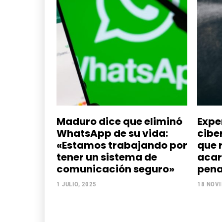
Maduro dice que eliminó
Expe
WhatsApp de su vida:
cibe
«Estamos trabajando por
que 
tener un sistema de
acar
comunicación seguro»
pena
1 JULIO, 2025
18 NOVI