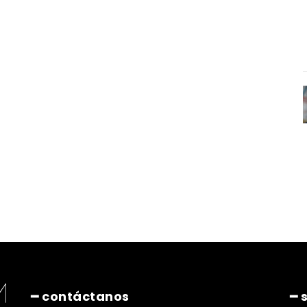
━ contáctanos
━ 