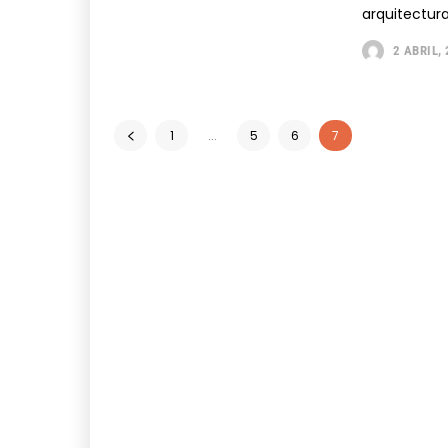
arquitectura
2 ABRIL,
1
...
5
6
7