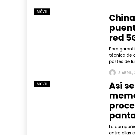
MÓVIL
China
puent
red 5
Para garanti
técnica de 
postes de lu
3 ABRIL,
Así se
MÓVIL
memor
proce
panta
La compañía
entre ellas 