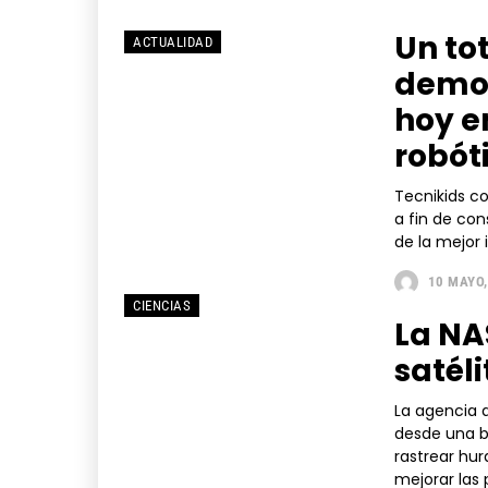
Un to
ACTUALIDAD
demos
hoy e
robót
Tecnikids c
a fin de con
de la mejor 
10 MAYO,
CIENCIAS
La NA
satél
La agencia 
desde una b
rastrear hur
mejorar las 