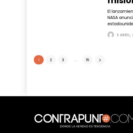
misión
El lanzamie
NASA anunci
estadounide
3 ABRIL,
1
2
3
...
15