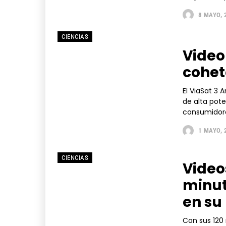
8 MAYO, 
CIENCIAS
Video
cohete
El ViaSat 3 
de alta pote
consumidores
1 MAYO, 
CIENCIAS
Video
minut
en su
Con sus 120