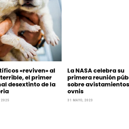
tíficos «reviven» al
La NASA celebra su
terrible, el primer
primera reunión púb
al desextinto de la
sobre avistamientos
oria
ovnis
, 2025
31 MAYO, 2023