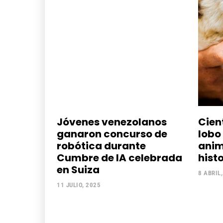
Jóvenes venezolanos
Cien
ganaron concurso de
lobo 
robótica durante
anim
Cumbre de IA celebrada
hist
en Suiza
8 ABRIL
11 JULIO, 2025