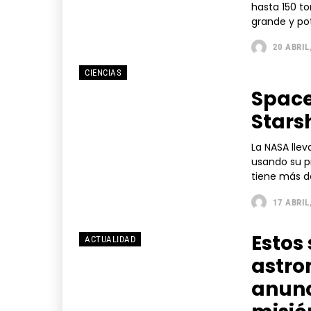
hasta 150 to
grande y po
20 ABRIL
CIENCIAS
Space
Stars
La NASA llev
usando su p
tiene más de
17 ABRIL
Estos
ACTUALIDAD
astro
anunc