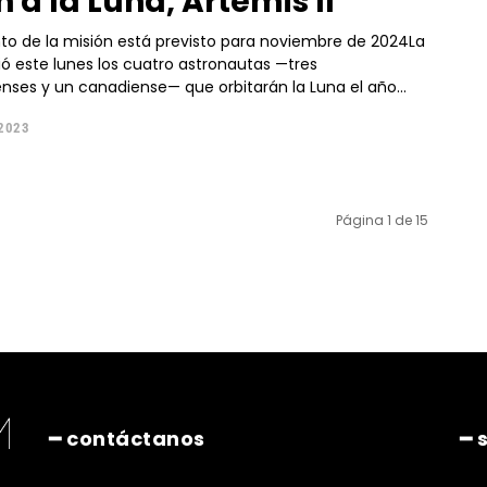
 a la Luna, Artemis II
nto de la misión está previsto para noviembre de 2024La
ó este lunes los cuatro astronautas —tres
nses y un canadiense— que orbitarán la Luna el año...
 2023
Página 1 de 15
━ contáctanos
━ 