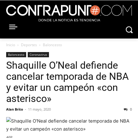
Inicio
Deportes
Baloncesto
Baloncesto
Coronavirus
Shaquille O’Neal defiende
cancelar temporada de NBA
y evitar un campeón «con
asterisco»
Alan Brito
-
11 mayo, 2020
0
AFP