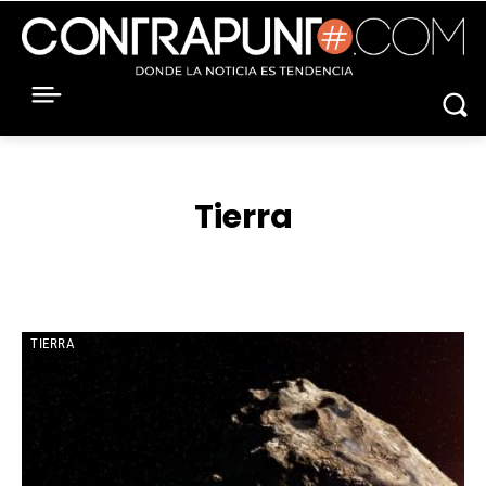
Tierra
ACNUR
ACTUALIDAD
ACTUALIDAD
ACUERDOS
AEROLÍNEAS
TIERRA