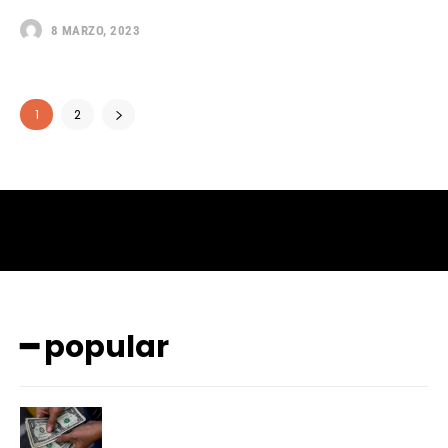
8 MARZO, 2023
1
2
━ popular