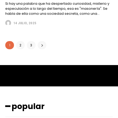
Si hay una palabra que ha despertado curiosidad, misterio y
especulación a lo largo del tiempo, esa es "masonería". Se
habla de ella como una sociedad secreta, como una...
14 JULIO, 2025
1
2
3
━ popular