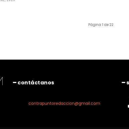
Página 1 de 22
━ contáctanos
━ 
contrapuntoredaccion@gmail.com