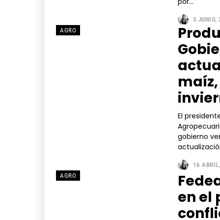
por...
3 JUNIO,
Produ
AGRO
Gobie
actua
maíz, 
invie
El presiden
Agropecuari
gobierno ve
actualización
16 ABRIL
Fedea
AGRO
en el 
confl