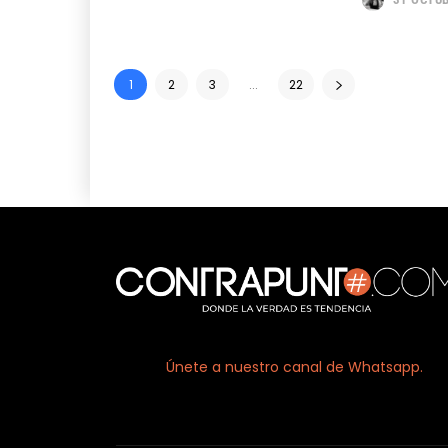
1
2
3
...
22
Únete a nuestro canal de Whatsapp.