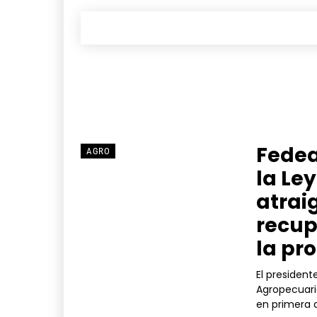
Fedea
AGRO
la Ley
atrai
recup
la pr
El presiden
Agropecuari
en primera d