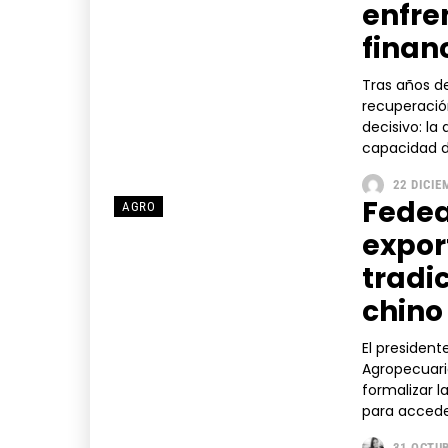
enfren
finan
Tras años de
recuperació
decisivo: la
capacidad de
22 DICIE
Fedea
AGRO
expor
tradi
chino
El presiden
Agropecuari
formalizar l
para accede
31 OCTUB