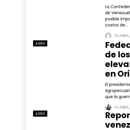
La Confeder
de Venezuel
posible impa
costos de...
14 ABRIL
Fedea
AGRO
de los
eleva
en Or
El presiden
Agropecuari
que la guerr
14 ABRIL
Repor
AGRO
venez