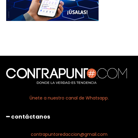
Únete a nuestro canal de Whatsapp.
━ contáctanos
contrapuntoredaccion@gmail.com