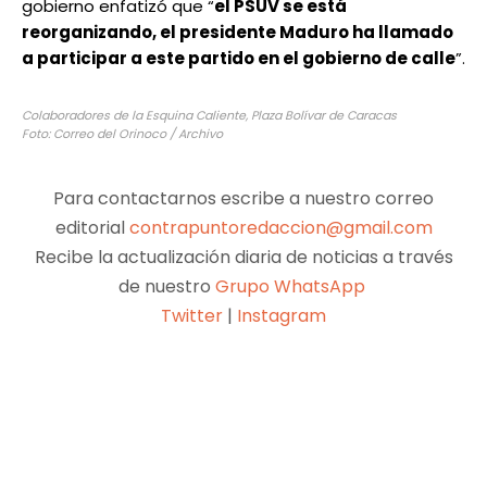
gobierno enfatizó que “
el PSUV se está
reorganizando, el presidente Maduro ha llamado
a participar a este partido en el gobierno de calle
”.
Colaboradores de la Esquina Caliente, Plaza Bolívar de Caracas
Foto: Correo del Orinoco / Archivo
Para contactarnos escribe a nuestro correo
editorial
contrapuntoredaccion@gmail.com
Recibe la actualización diaria de noticias a través
de nuestro
Grupo WhatsApp
Twitter
|
Instagram
Facebook
X
Pinterest
WhatsApp