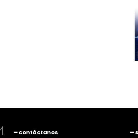
━ contáctanos
━ 