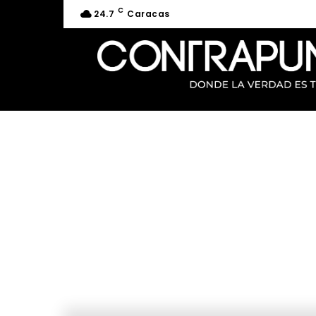
C
24.7
Caracas