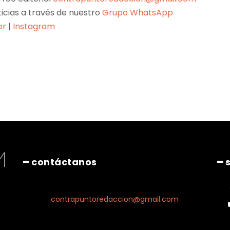
ticias a través de nuestro
Grupo WhatsApp
er
|
Instagram
Pinterest
WhatsApp
━ contáctanos
━ 
contrapuntoredaccion@gmail.com