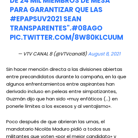
DE 24 MIL MIEMBROS DE MESA
PARA GARANTIZAR QUE LAS
#EPAPSUV2021
SEAN
TRANSPARENTES".
#08AGO
PIC.TWITTER.COM/8W80KLCUUM
— VTV CANAL 8 (@VTVcanal8)
August 8, 2021
Sin hacer mención directa a las divisiones abiertas
entre precandidatos durante la campaña, en la que
algunos enfrentamientos entre aspirantes han
derivado incluso en peleas entre simpatizantes,
Guzmán dijo que han sido «muy enfáticos (…) en
ponerle límites a los excesos y al ventajismo».
Poco después de que abrieran las urnas, el
mandatario Nicolás Maduro pidió a todos sus
militantes que voten «por el mejor candidato» y