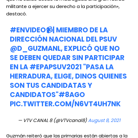
militante a ejercer su derecho a la participación»,
destacó.
#ENVIDEO
📹| MIEMBRO DE LA
DIRECCIÓN NACIONAL DEL PSUV
@D_GUZMANL
, EXPLICÓ QUE NO
SE DEBEN QUEDAR SIN PARTICIPAR
EN LA
#EPAPSUV2021
"PASA LA
HERRADURA, ELIGE, DINOS QUIENES
SON TUS CANDIDATAS Y
CANDIDATOS"
#8AGO
PIC.TWITTER.COM/N6VT4UH7NK
— VTV CANAL 8 (@VTVcanal8)
August 8, 2021
Guzmán reiteró que las primarias están abiertas a la