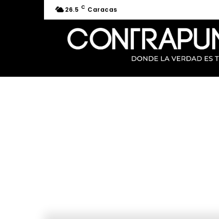
C
26.5
Caracas