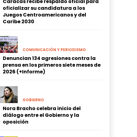
Caracas recibe respaldo oficial para
oficializar su candidatura a los
Juegos Centroamericanos y del
Caribe 2030
COMUNICACIÓN Y PERIODISMO
Denuncian 134 agresiones contra la
prensa en los primeros siete meses de
2026 (+Informe)
GOBIERNO
Nora Bracho celebra inicio del
diálogo entre el Gobierno y la
oposición