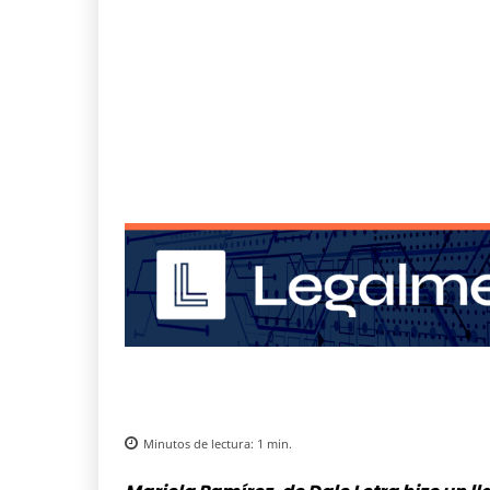
Minutos de lectura:
1
min.