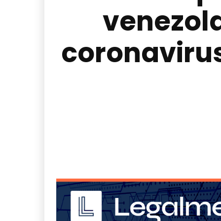
venezola
coronaviru