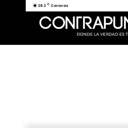
C
28.2
Caracas