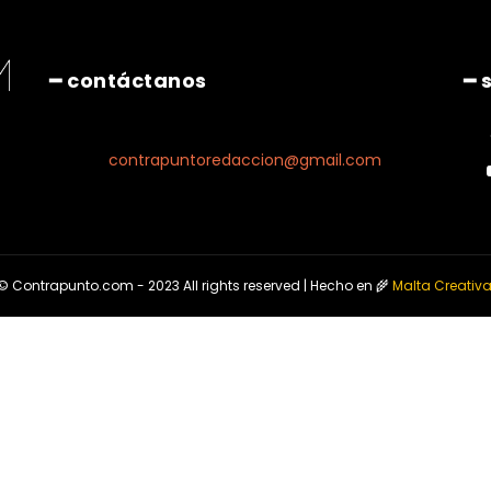
━ contáctanos
━ 
contrapuntoredaccion@gmail.com
© Contrapunto.com - 2023 All rights reserved | Hecho en 🌾
Malta Creativ