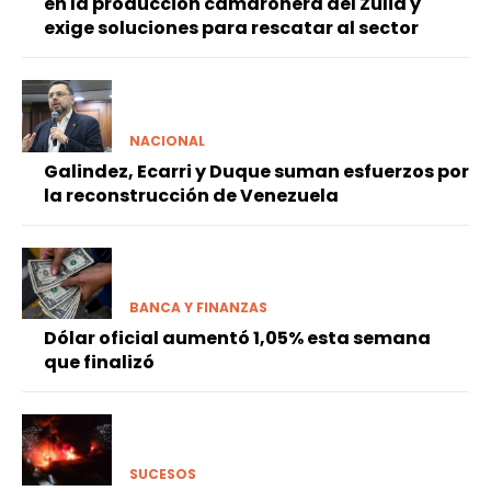
en la producción camaronera del Zulia y
exige soluciones para rescatar al sector
NACIONAL
Galindez, Ecarri y Duque suman esfuerzos por
la reconstrucción de Venezuela
BANCA Y FINANZAS
Dólar oficial aumentó 1,05% esta semana
que finalizó
SUCESOS