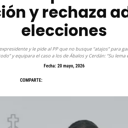
ión y rechaza ad
elecciones
del expresidente y le pide al PP que no busque “atajos” para 
todo” y equipara el caso a los de Ábalos y Cerdán: “Su lem
Fecha:
20 mayo, 2026
COMPARTE: