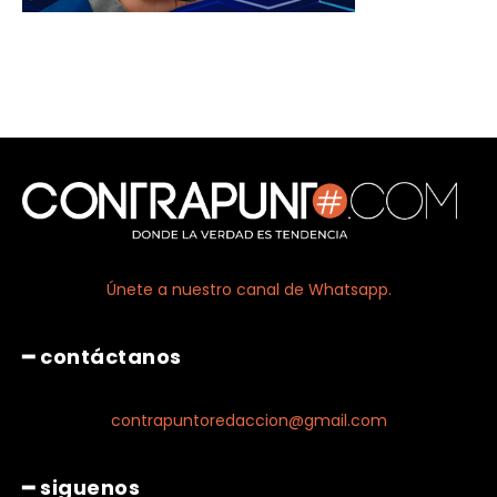
Únete a nuestro canal de Whatsapp.
━ contáctanos
contrapuntoredaccion@gmail.com
━ siguenos