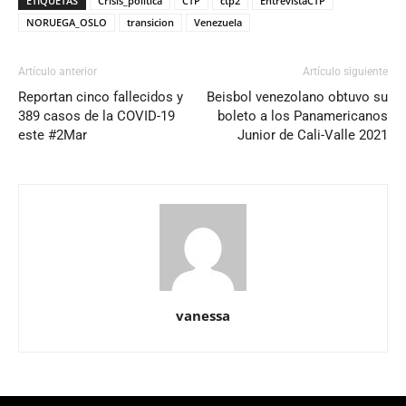
ETIQUETAS
Crisis_política
CTP
ctp2
EntrevistaCTP
NORUEGA_OSLO
transicion
Venezuela
Artículo anterior
Artículo siguiente
Reportan cinco fallecidos y
Beisbol venezolano obtuvo su
389 casos de la COVID-19
boleto a los Panamericanos
este #2Mar
Junior de Cali-Valle 2021
vanessa