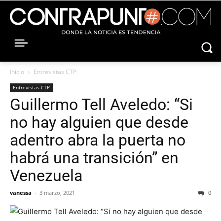
Inicio
Entrevistas CTP
Entrevistas CTP
Guillermo Tell Aveledo: “Si
no hay alguien que desde
adentro abra la puerta no
habrá una transición” en
Venezuela
vanessa
-
3 marzo, 2021
0