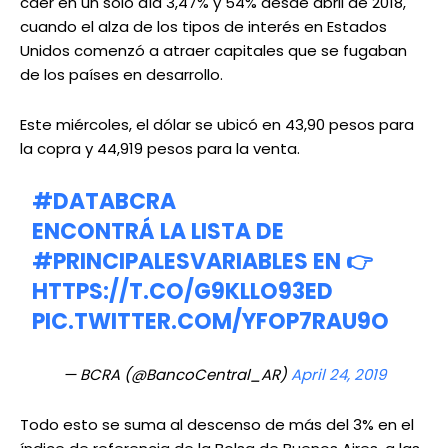
caer en un solo día 3,47% y 54% desde abril de 2018,
cuando el alza de los tipos de interés en Estados
Unidos comenzó a atraer capitales que se fugaban
de los países en desarrollo.
Este miércoles, el dólar se ubicó en 43,90 pesos para
la copra y 44,919 pesos para la venta.
#DATABCRA
ENCONTRÁ LA LISTA DE
#PRINCIPALESVARIABLES
EN 👉
HTTPS://T.CO/G9KLLO93ED
PIC.TWITTER.COM/YFOP7RAU9O
— BCRA (@BancoCentral_AR)
April 24, 2019
Todo esto se suma al descenso de más del 3% en el