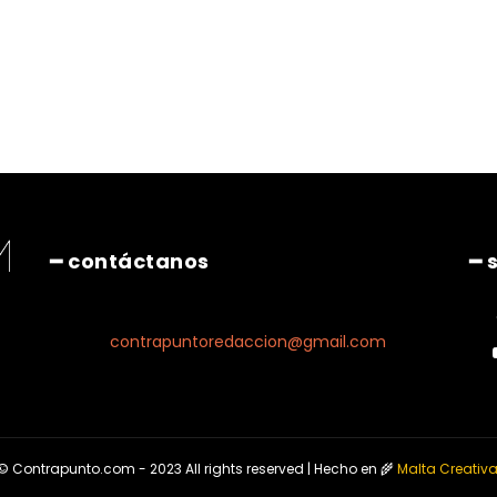
Pinterest
WhatsApp
━ contáctanos
━ 
contrapuntoredaccion@gmail.com
© Contrapunto.com - 2023 All rights reserved | Hecho en 🌾
Malta Creativ