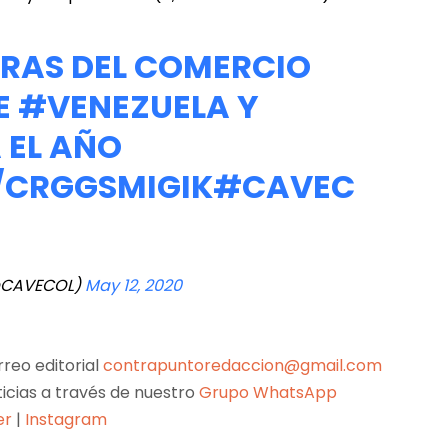
FRAS DEL COMERCIO
E
#VENEZUELA
Y
 EL AÑO
O/CRGGSMIGIK
#CAVEC
@CAVECOL)
May 12, 2020
reo editorial
contrapuntoredaccion@gmail.com
ticias a través de nuestro
Grupo WhatsApp
er
|
Instagram