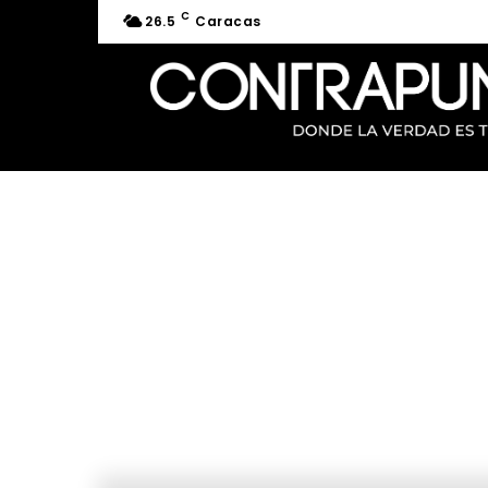
C
26.5
Caracas