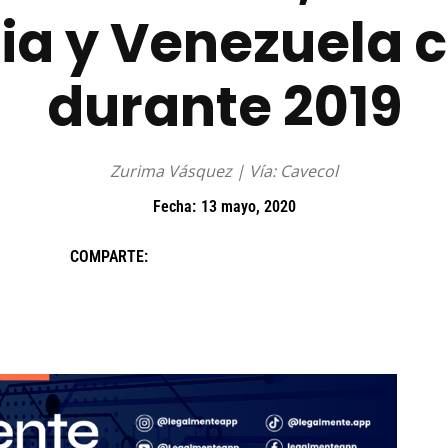
a y Venezuela 
durante 2019
Zurima Vásquez | Vía: Cavecol
Fecha:
13 mayo, 2020
COMPARTE: