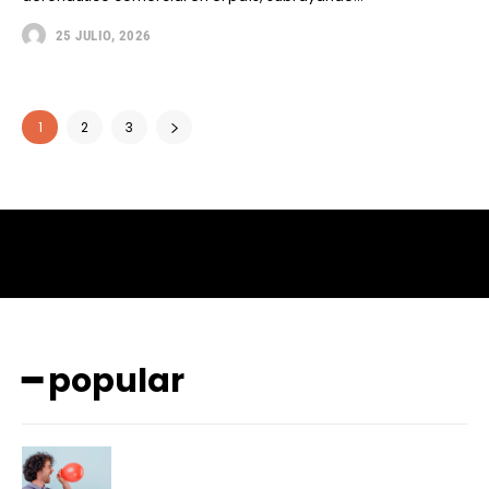
25 JULIO, 2026
1
2
3
━ popular