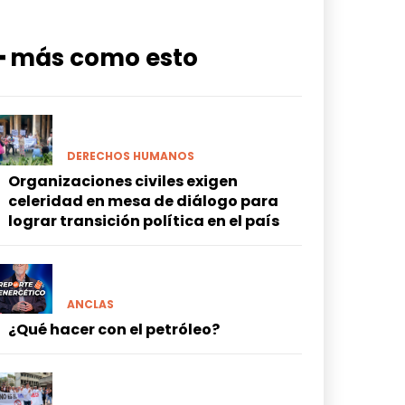
━ más como esto
DERECHOS HUMANOS
Organizaciones civiles exigen
celeridad en mesa de diálogo para
lograr transición política en el país
ANCLAS
¿Qué hacer con el petróleo?