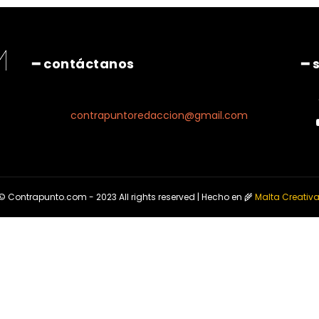
━ contáctanos
━ 
contrapuntoredaccion@gmail.com
© Contrapunto.com - 2023 All rights reserved | Hecho en 🌾
Malta Creativ