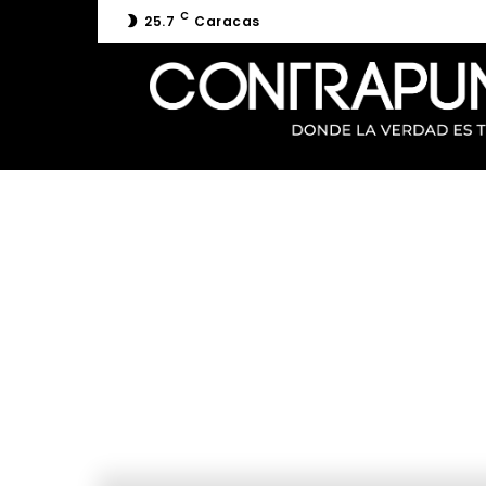
C
25.7
Caracas