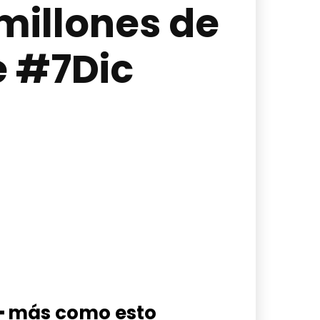
millones de
e #7Dic
━ más como esto