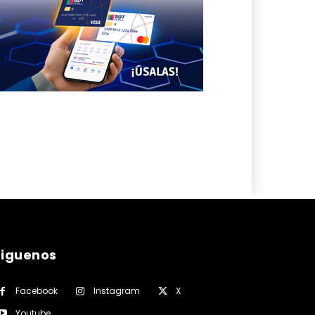
siguenos
Facebook
Instagram
X
Youtube