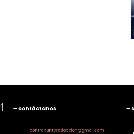
━ contáctanos
━ 
contrapuntoredaccion@gmail.com