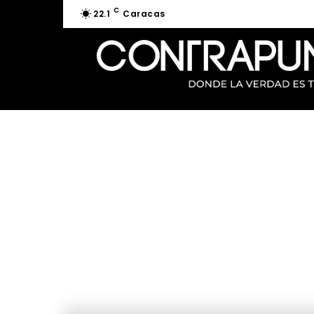
C
22.1
Caracas