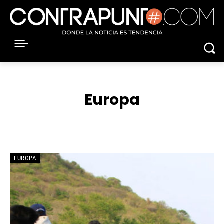
Europa
ACNUR
AEROLINEAS
ÁFRICA
AIE
AMBIENTE
EUROPA