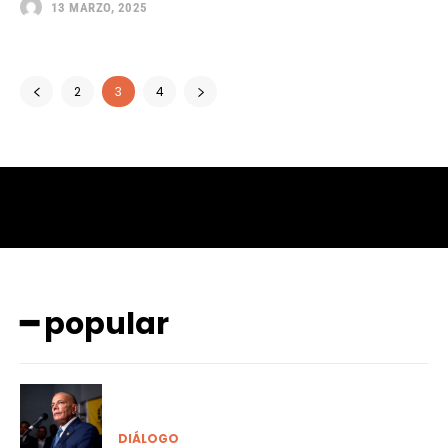
13 MARZO, 2025
2
3
4
━ popular
DIÁLOGO