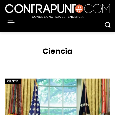
Ciencia
ACNUR
AEROLINEAS
ÁFRICA
AIE
AMBIENTE
CIENCIA