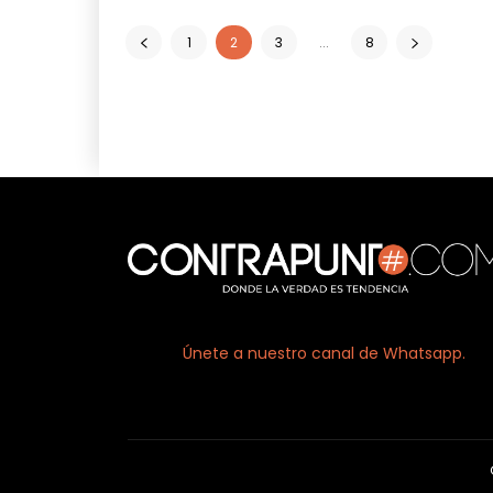
1
2
3
...
8
Únete a nuestro canal de Whatsapp.