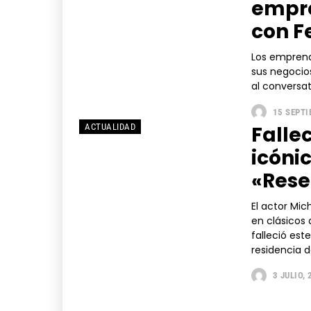
empre
con F
Los emprend
sus negocios
al conversat
15 SEPTI
Falle
ACTUALIDAD
icónic
«Rese
El actor Mi
en clásicos 
falleció est
residencia de
3 JULIO,