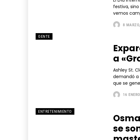
El Día Inter
festiva, si
vemos campa
8 MARZO,
GENTE
Expar
a «Gro
Ashley St. C
demandó a l
que se gener
16 ENERO
ENTRETENIMIENTO
Osmar
se so
mast