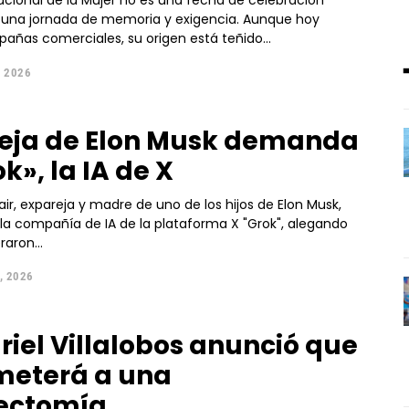
nacional de la Mujer no es una fecha de celebración
no una jornada de memoria y exigencia. Aunque hoy
ñas comerciales, su origen está teñido...
 2026
eja de Elon Musk demanda
k», la IA de X
lair, expareja y madre de uno de los hijos de Elon Musk,
a compañía de IA de la plataforma X "Grok", alegando
aron...
, 2026
iel Villalobos anunció que
meterá a una
ectomía