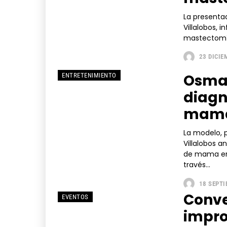
La presentad
Villalobos,
mastectomía
23 DICIE
Osmar
ENTRETENIMIENTO
diagn
mama
La modelo, 
Villalobos 
de mama en 
través...
18 SEPTI
Conve
EVENTOS
impro