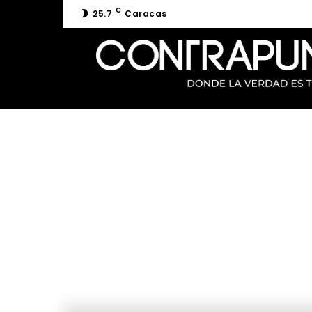
C
25.7
Caracas