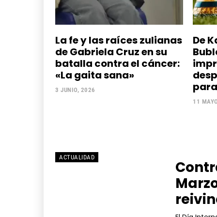
La fe y las raíces zulianas
De K
de Gabriela Cruz en su
Bublé
batalla contra el cáncer:
impr
«La gaita sana»
desp
para 
3 JUNIO, 2026
11 MAYO
ACTUALIDAD
Contr
Marzo
reivi