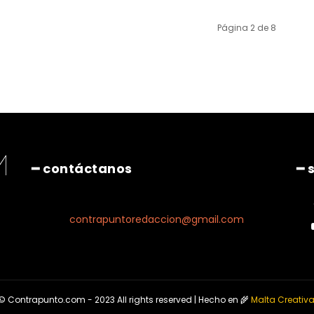
Página 2 de 8
━ contáctanos
━ 
contrapuntoredaccion@gmail.com
© Contrapunto.com - 2023 All rights reserved | Hecho en 🌾
Malta Creativ