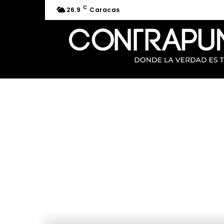
C
26.9
Caracas