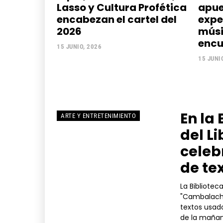
Lasso y Cultura Profética
apue
encabezan el cartel del
expe
2026
músi
encu
15 JUNIO, 2026
15 JUNI
En la 
ARTE Y ENTRETENIMIENTO
del Li
celeb
de te
La Bibliotec
"Cambalache 
textos usado
de la mañan