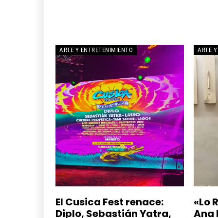
ARTE Y ENTRETENIMIENTO
ARTE Y
El Cusica Fest renace:
«Lo 
Diplo, Sebastián Yatra,
Ana 