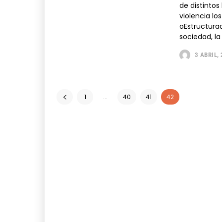
de distintos
violencia lo
oEstructurad
sociedad, la 
3 ABRIL,
1
...
40
41
42