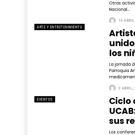
Otras activi
Nacional...
10 ABRIL
ARTE Y ENTRETENIMIENTO
Artis
unido
los n
La jornada d
Parroquia A
medicamento
3 ABRIL,
Ciclo
EVENTOS
UCAB:
sus re
Los confere