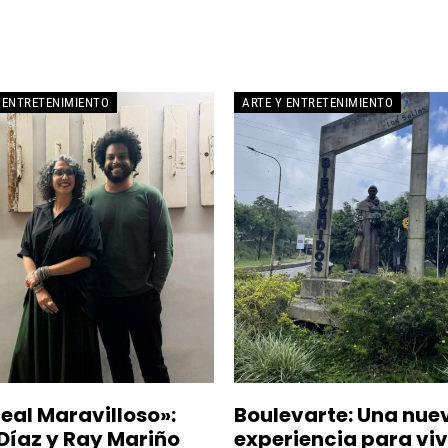
CINE
CULTURA
DANZA
ENTRETENIMIENTO
ENTREVISTA
 ENTRETENIMIENTO
ARTE Y ENTRETENIMIENTO
Real Maravilloso»:
Boulevarte: Una nue
Díaz y Ray Mariño
experiencia para vivi