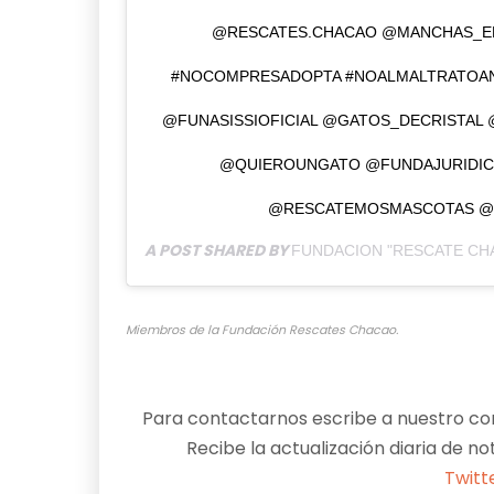
@RESCATES.CHACAO @MANCHAS_E
#NOCOMPRESADOPTA #NOALMALTRATOA
@FUNASISSIOFICIAL @GATOS_DECRISTA
@QUIEROUNGATO @FUNDAJURIDIC
@RESCATEMOSMASCOTAS 
A POST SHARED BY
FUNDACION "RESCATE CH
Miembros de la Fundación Rescates Chacao.
Para contactarnos escribe a nuestro cor
Recibe la actualización diaria de no
Twitt