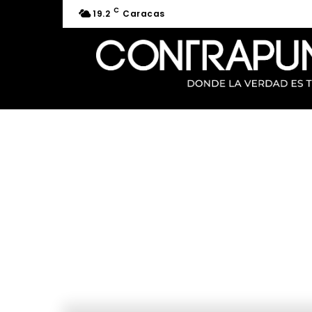
C
19.2
Caracas