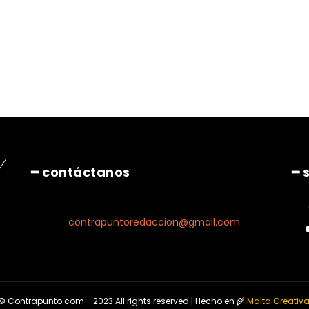
Pinterest
WhatsApp
━ contáctanos
━ 
contrapuntoredaccion@gmail.com
© Contrapunto.com - 2023 All rights reserved | Hecho en 🌾
Malta Creativ