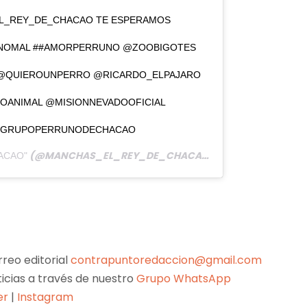
L_REY_DE_CHACAO TE ESPERAMOS
NOMAL ##AMORPERRUNO @ZOOBIGOTES
L @QUIEROUNPERRO @RICARDO_ELPAJARO
OANIMAL @MISIONNEVADOOFICIAL
@GRUPOPERRUNODECHACAO
(@MANCHAS_EL_REY_DE_CHACAO) ON
ACAO"
DEC 2, 2019 AT
reo editorial
contrapuntoredaccion@gmail.com
ticias a través de nuestro
Grupo WhatsApp
er
|
Instagram