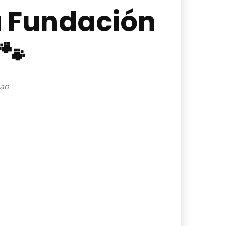
a Fundación
🐾
cao