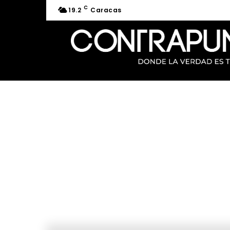
C
19.2
Caracas