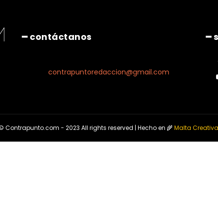
━ contáctanos
━ 
contrapuntoredaccion@gmail.com
© Contrapunto.com - 2023 All rights reserved | Hecho en 🌾
Malta Creativ