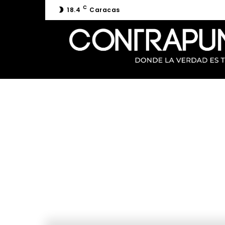
C
18.4
Caracas