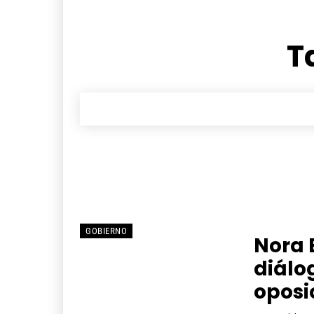
T
GOBIERNO
Nora 
diálo
oposi