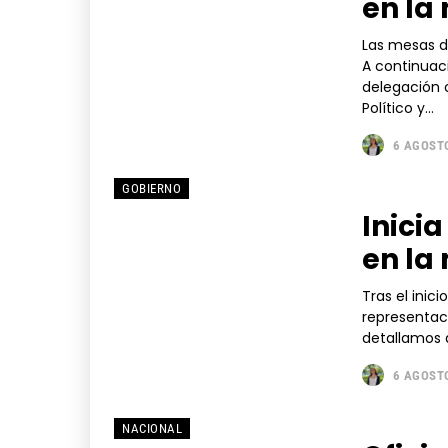
en la
Las mesas d
A continuac
delegación o
Político y...
6 AGOSTO
GOBIERNO
Inici
en la
Tras el inic
representaci
detallamos 
6 AGOSTO
NACIONAL