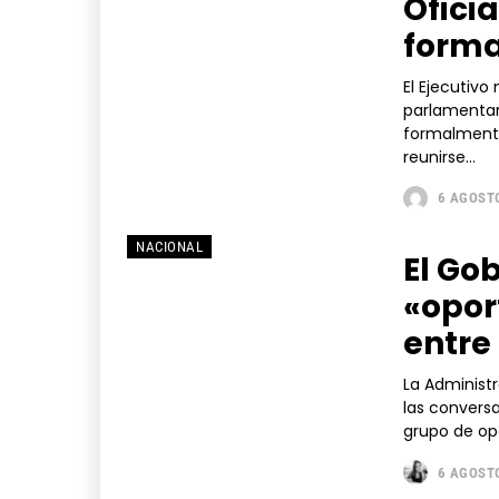
Ofici
forma
El Ejecutivo
parlamentari
formalmente
reunirse...
6 AGOSTO
NACIONAL
El Go
«opor
entre
La Administr
las convers
grupo de opo
6 AGOSTO