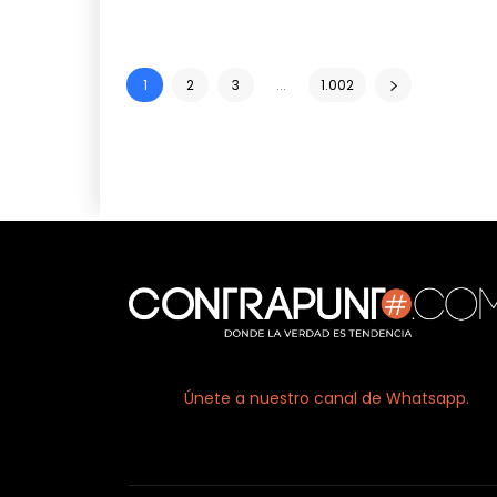
1
2
3
...
1.002
Únete a nuestro canal de Whatsapp.