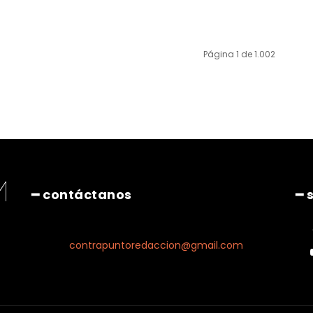
Página 1 de 1.002
━ contáctanos
━ 
contrapuntoredaccion@gmail.com