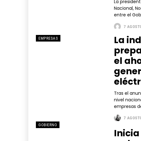
La presiden
Nacional, Nora Bracho, expresó su po
entre el Gob
7 AGOSTO
La in
EMPRESAS
prepa
el ah
gener
eléct
Tras el anun
nivel nacion
empresas del
7 AGOSTO
GOBIERNO
Inici