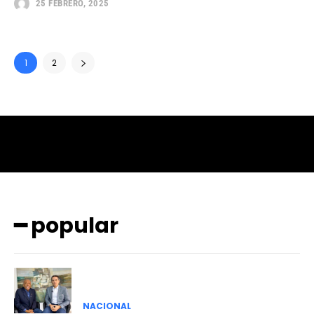
25 FEBRERO, 2025
1
2
━ popular
NACIONAL