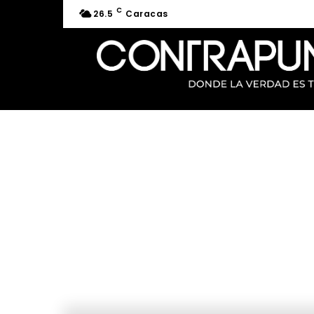
C
26.5
Caracas