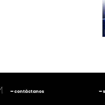
━ contáctanos
━ 