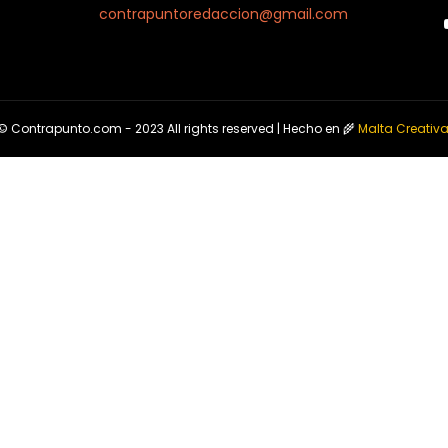
contrapuntoredaccion@gmail.com
© Contrapunto.com - 2023 All rights reserved | Hecho en 🌾
Malta Creativ