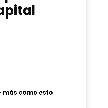
apital
━ más como esto