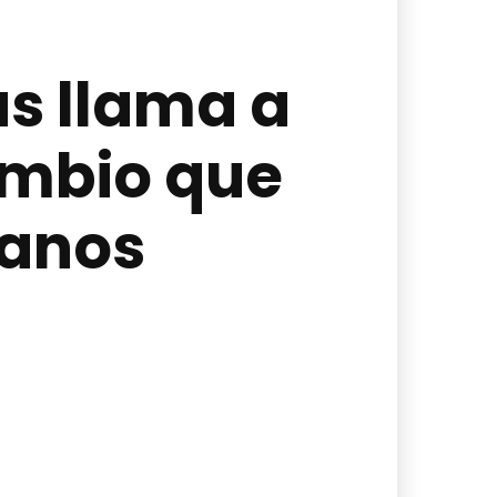
s llama a
ambio que
danos