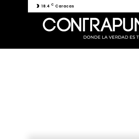
C
18.4
Caracas