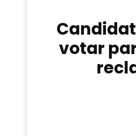
Candidat
votar pa
recl