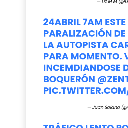
— Liz M M (@
24ABRIL 7AM ESTE 
PARALIZACIÓN DE
LA AUTOPISTA CA
PARA MOMENTO. 
INCEMDIANDOSE D
BOQUERÓN
@ZENT
PIC.TWITTER.CO
— Juan Solano (@
TRÁFICO LENTO P