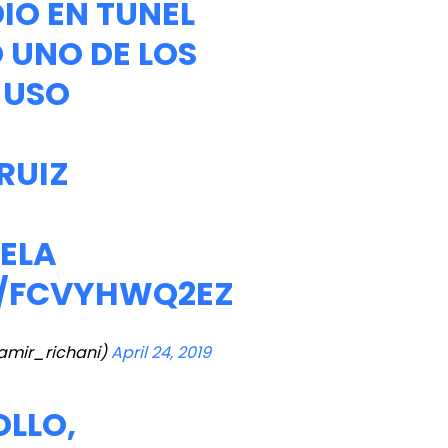
IO EN TUNEL
 UNO DE LOS
 USO
RUIZ
ELA
M/FCVYHWQ2EZ
amir_richani)
April 24, 2019
OLLO,