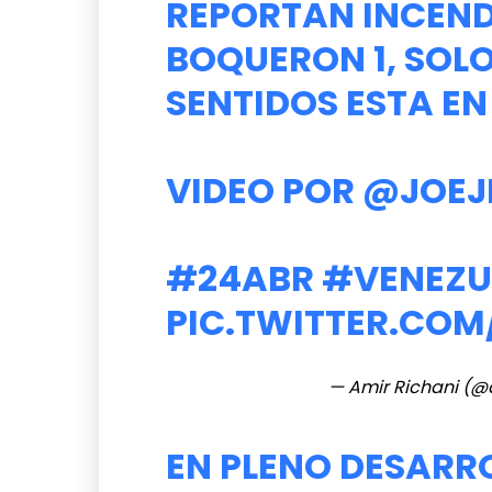
REPORTAN INCEND
BOQUERON 1, SOLO
SENTIDOS ESTA EN
VIDEO POR
@JOEJ
#24ABR
#VENEZU
PIC.TWITTER.CO
— Amir Richani (@
EN PLENO DESARR