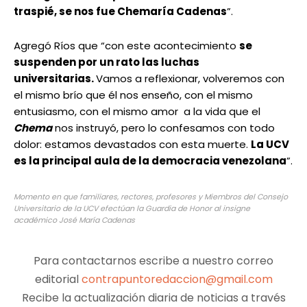
traspié, se nos fue Chemaría Cadenas
”.
Agregó Ríos que “con este acontecimiento
se
suspenden por un rato las luchas
universitarias.
Vamos a reflexionar, volveremos con
el mismo brío que él nos enseño, con el mismo
entusiasmo, con el mismo amor a la vida que el
Chema
nos instruyó, pero lo confesamos con todo
dolor: estamos devastados con esta muerte.
La UCV
es la principal aula de la democracia venezolana
”.
Momento en que familiares, rectores, profesores y Miembros del Consejo
Universitario de la UCV efectúan la Guardia de Honor al insigne
académico José María Cadenas
Para contactarnos escribe a nuestro correo
editorial
contrapuntoredaccion@gmail.com
Recibe la actualización diaria de noticias a través