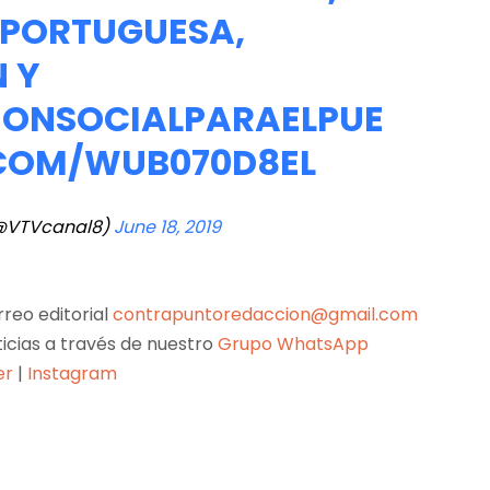
N PORTUGUESA,
 Y
ONSOCIALPARAELPUE
.COM/WUB070D8EL
(@VTVcanal8)
June 18, 2019
reo editorial
contrapuntoredaccion@gmail.com
ticias a través de nuestro
Grupo WhatsApp
er
|
Instagram
Pinterest
WhatsApp