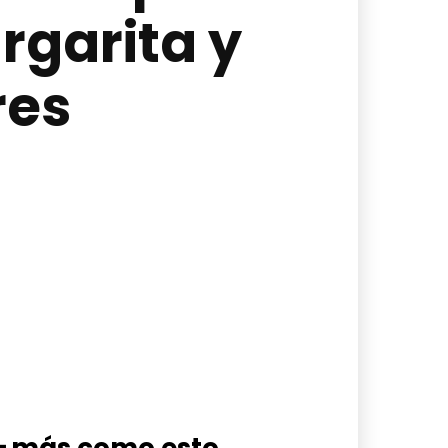
rgarita y
res