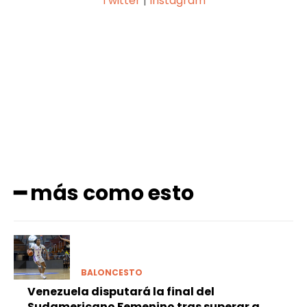
Twitter
|
Instagram
Facebook
X
Pinterest
WhatsApp
━ más como esto
BALONCESTO
Venezuela disputará la final del
Sudamericano Femenino tras superar a