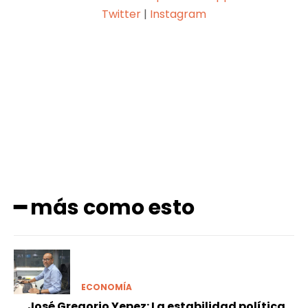
Twitter
|
Instagram
Facebook
X
Pinterest
WhatsApp
━ más como esto
ECONOMÍA
José Gregorio Yepez: La estabilidad política