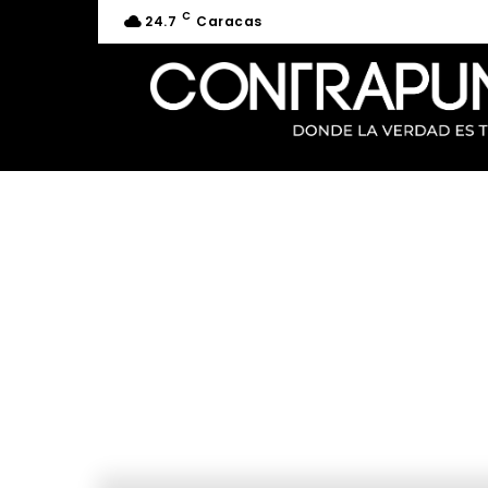
C
24.7
Caracas