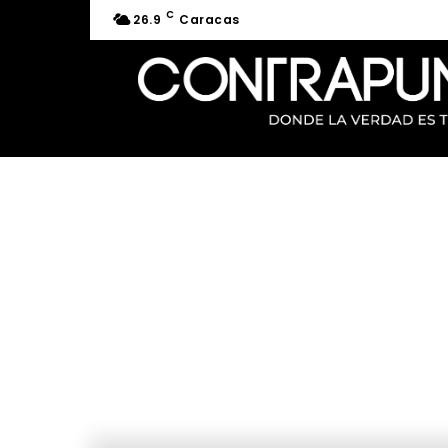
C
26.9
Caracas