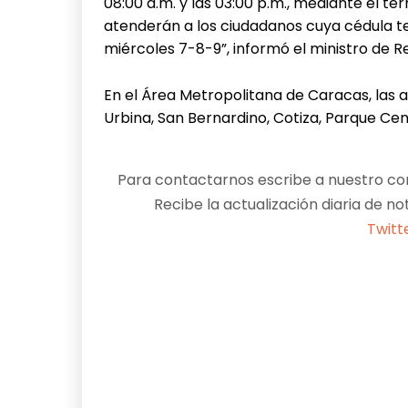
08:00 a.m. y las 03:00 p.m., mediante el te
atenderán a los ciudadanos cuya cédula te
miércoles 7-8-9”, informó el ministro de Re
En el Área Metropolitana de Caracas, las 
Urbina, San Bernardino, Cotiza, Parque Cent
Para contactarnos escribe a nuestro cor
Recibe la actualización diaria de no
Twitt
Facebook
X