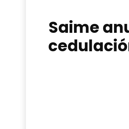
Saime anu
cedulación