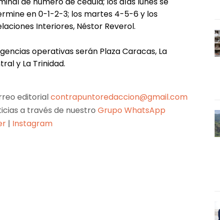
rminal de número de cédula; los días lunes se
rmine en 0-1-2-3; los martes 4-5-6 y los
laciones Interiores, Néstor Reverol.
agencias operativas serán Plaza Caracas, La
ral y La Trinidad.
reo editorial
contrapuntoredaccion@gmail.com
ticias a través de nuestro
Grupo WhatsApp
er
|
Instagram
Pinterest
WhatsApp